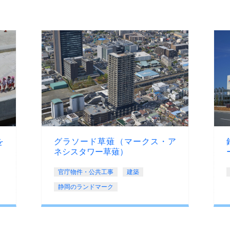
を
グラソード草薙（マークス・ア
ネシスタワー草薙）
官庁物件・公共工事
建築
静岡のランドマーク