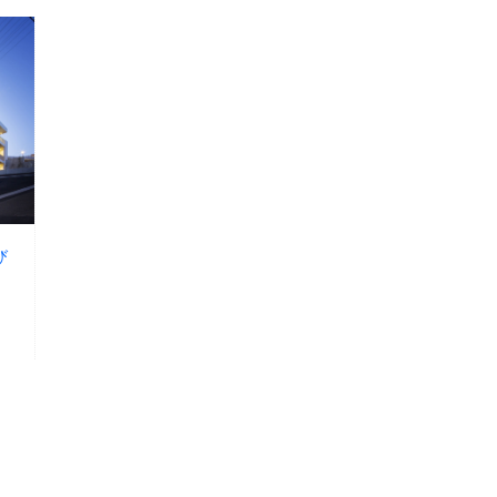
び
1
2
double_arrow